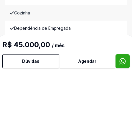
Cozinha
Dependência de Empregada
R$ 45.000,00
Dormitório com Armários
/ mês
Escritório
Dúvidas
Agendar
Estar Íntimo
Lareira
Lavabo
Quintal