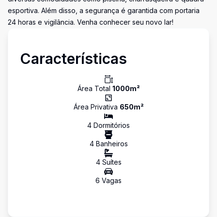
esportiva. Além disso, a segurança é garantida com portaria
24 horas e vigilância. Venha conhecer seu novo lar!
Características
Área Total
1000
m²
Área Privativa
650
m²
4
Dormitório
s
4
Banheiro
s
4
Suíte
s
6
Vaga
s