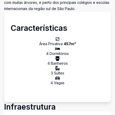
com muitas árvores, e perto dos principais colégios e escolas
internacionais da região sul de São Paulo.
Características
Área Privativa
457
m²
4
Dormitório
s
4
Banheiro
s
3
Suíte
s
4
Vaga
s
Infraestrutura