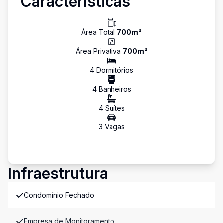
Características
Área Total
700
m²
Área Privativa
700
m²
4
Dormitório
s
4
Banheiro
s
4
Suíte
s
3
Vaga
s
Infraestrutura
Condomínio Fechado
Empresa de Monitoramento