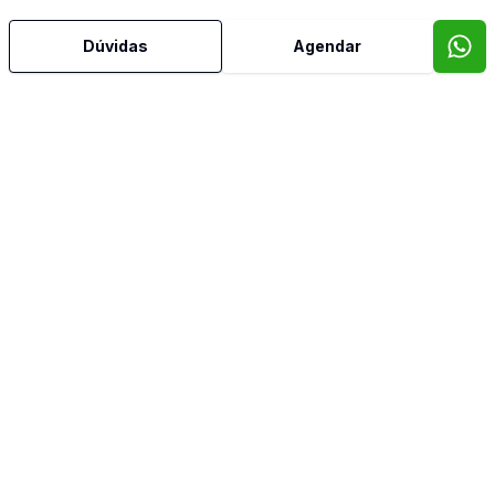
Hidromassagem
Dúvidas
Agendar
Home Theater
Lareira
Lavabo
Piscina
Quintal
Sala com Armários
Sala de Jantar
Sala de TV