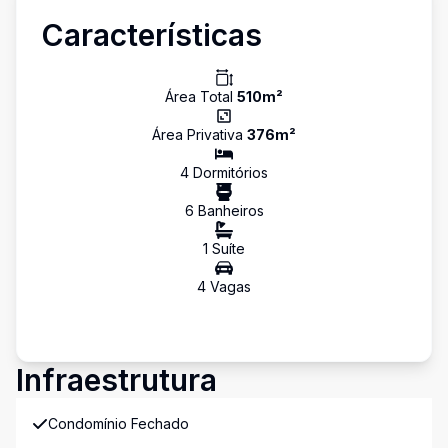
Características
Área Total
510
m²
Área Privativa
376
m²
4
Dormitório
s
6
Banheiro
s
1
Suíte
4
Vaga
s
Infraestrutura
Condomínio Fechado