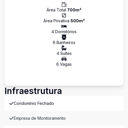
Área Total
700
m²
Área Privativa
500
m²
4
Dormitório
s
6
Banheiro
s
4
Suíte
s
6
Vaga
s
Infraestrutura
Condomínio Fechado
Empresa de Monitoramento