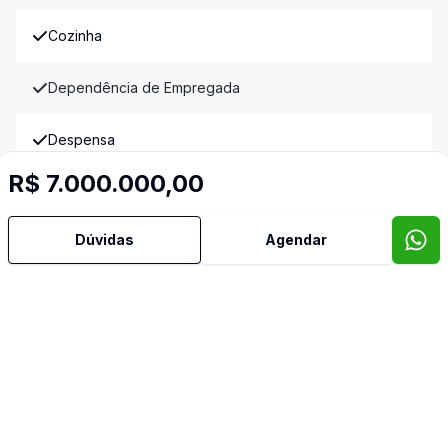
Cozinha
Dependência de Empregada
Despensa
R$ 7.000.000,00
Escritório
Dúvidas
Agendar
Estar Íntimo
Lareira
Lavabo
Piscina