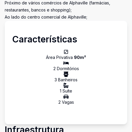
Próximo de vários comércios de Alphaville (farmácias,
restaurantes, bancos e shopping);
Ao lado do centro comercial de Alphaville;
Características
Área Privativa
90
m²
2
Dormitório
s
3
Banheiro
s
1
Suíte
2
Vaga
s
Infraestrutura